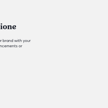
sione
ur brand with your
uncements or